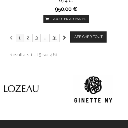
0,14 ct
950,00 €
AJOUTER AU PANIER
AFFICHER TOUT
1
2
3
...
31
Résultats 1 - 15 sur 461.