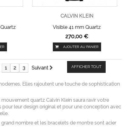
CALVIN KLEIN
 Quartz
Visible 41 mm Quartz
270,00 €
IER
AJOUTER AU PANIER
AFFICHER TOUT
1
2
3
Suivant
modernes. Elles rajoutent une touche de sophistication
à mouvement quartz Calvin Klein saura ravir votre
 pour leur design original et pour une conception avec
lle.
us grand nombre et les bracelets de montre sont acier