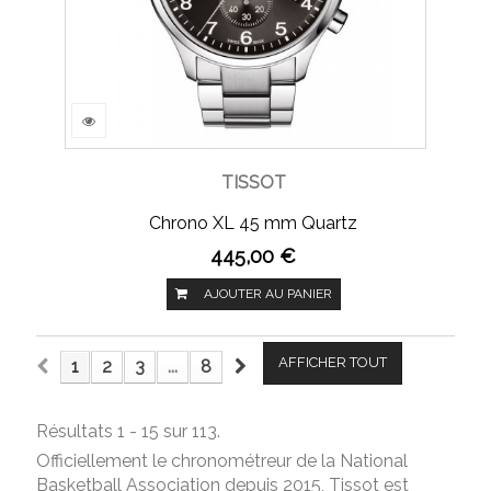
TISSOT
Chrono XL 45 mm Quartz
445,00 €
AJOUTER AU PANIER
AFFICHER TOUT
1
2
3
...
8
Résultats 1 - 15 sur 113.
Officiellement le chronométreur de la National
Basketball Association depuis 2015, Tissot est