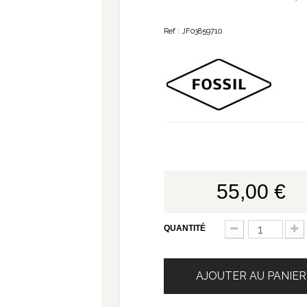
Ref : JF03859710
55,00 €
QUANTITÉ
AJOUTER AU PANIER