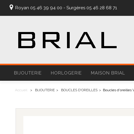
Royan 05 46 39 94 00 - Surgères 05 46 28 68 71
BIJOUTERIE
HORLOGERIE
MAISON BRIAL
Accueil
>
BIJOUTERIE
>
BOUCLES D'OREILLES
>
Boucles d'oreilles 