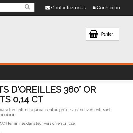
Contactez-nous
Connexion
Panier
S D'OREILLES 360° OR
S 0,14 CT
 leurs diamants nus qui dansent au gré de vos mouvements sont
A BLONDE.
t MAXI féminines dans leur version en or rose.
.