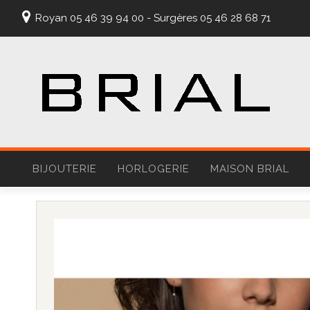
Royan 05 46 39 94 00 - Surgères 05 46 28 68 71
BIJOUTERIE
HORLOGERIE
MAISON BRIAL