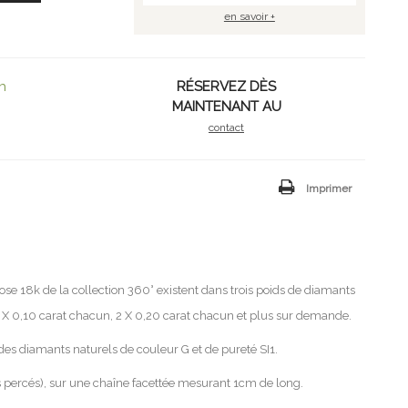
en savoir +
h
RÉSERVEZ DÈS
MAINTENANT AU
contact
Imprimer
rose 18k de la collection 360° existent dans trois poids de diamants
 2 X 0,10 carat chacun, 2 X 0,20 carat chacun et plus sur demande.
 des diamants naturels de couleur G et de pureté SI1.
s percés), sur une chaîne facettée mesurant 1cm de long.